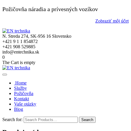
Požičovňa náradia a prívesných vozíkov
Zobraziť môj účet
N. Streda 274, SK-956 16 Slovensko
+421 9 1 1 854872
+421 908 529885
info@entechnika.sk
0
The Cart is empty
Home
Služby
Požičovňa
Kontakt
Vaše otázky
Blog
Search for: