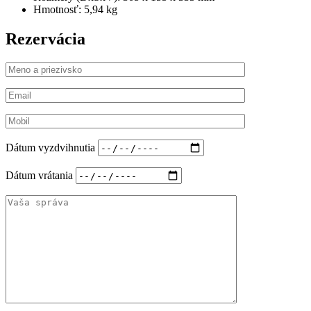
Hmotnosť:
5,94 kg
Rezervácia
Dátum vyzdvihnutia
Dátum vrátania