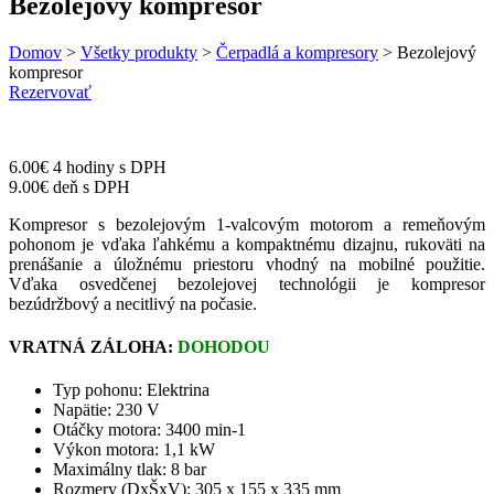
Bezolejový kompresor
Domov
>
Všetky produkty
>
Čerpadlá a kompresory
> Bezolejový
kompresor
Rezervovať
6.00
€
4 hodiny s DPH
9.00
€
deň s DPH
Kompresor s bezolejovým 1-valcovým motorom a remeňovým
pohonom je vďaka ľahkému a kompaktnému dizajnu, rukoväti na
prenášanie a úložnému priestoru vhodný na mobilné použitie.
Vďaka osvedčenej bezolejovej technológii je kompresor
bezúdržbový a necitlivý na počasie.
VRATNÁ ZÁLOHA:
DOHODOU
Typ pohonu:
Elektrina
Napätie:
230 V
Otáčky motora:
3400 min-1
Výkon motora:
1,1 kW
Maximálny tlak:
8 bar
Rozmery (DxŠxV):
305 x 155 x 335 mm