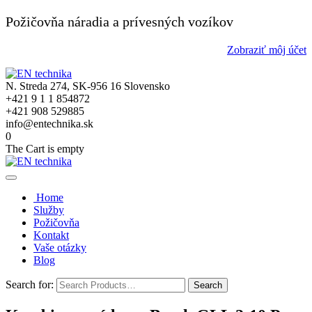
Požičovňa náradia a prívesných vozíkov
Zobraziť môj účet
N. Streda 274, SK-956 16 Slovensko
+421 9 1 1 854872
+421 908 529885
info@entechnika.sk
0
The Cart is empty
Home
Služby
Požičovňa
Kontakt
Vaše otázky
Blog
Search for: