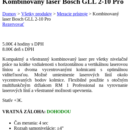
Kombinovaný laser Bosch GLL 2-10 Pro
Domov
>
Všetky produkty
>
Meracie prístroje
> Kombinovaný
laser Bosch GLL 2-10 Pro
Rezervovať
5.00
€
4 hodiny s DPH
8.00
€
deň s DPH
Kompaktný a všestranný kombinovaný laser pre všetky nivelačné
práce na krátke vzdialenosti s horizontálnou a vertikálnou laserovou
líniou a dvoma vycentrovanými kolmicami s optimálnou
viditeľnosťou. Možné umiestnenie laserových línií okolo
vycentrovaných bodov kolmice. Flexibilné použitie s otočným
multifunkčným držiakom RM 1 Professional na vyrovnanie
laserových línií a všestranné možnosti upevnenia.
Statív +3€.
VRATNÁ ZÁLOHA:
DOHODOU
Čas merania:
4 sec
Rozsah samonivelácie:
±4°