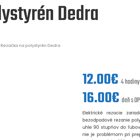
lystyrén Dedra
 Rezačka na polystyrén Dedra
12.00
€
4 hodiny
16.00
€
deň s D
Elektrické rezacie zar
bezodpadové rezanie poly
uhle 90 stupňov do ľubovo
nie je problémom pri prep