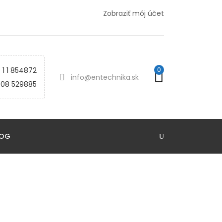
Zobraziť môj účet
 1 1 854872
0
info@entechnika.sk
908 529885
LOG