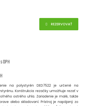
REZERVOVAŤ
 s DPH
PH
iadenie na polystyrén DED7522 je určené na
styrénu. Konštrukcia rezačky umožňuje rezať v
ľného ostrého uhla. Zariadenie je malé, takže
rave alebo skladovaní. Prístroj je napájaný zo