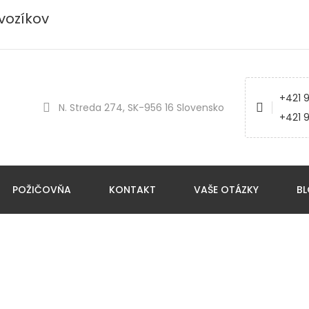
vozíkov
+421 9
N. Streda 274, SK-956 16 Slovensko
+421 
POŽIČOVŇA
KONTAKT
VAŠE OTÁZKY
B