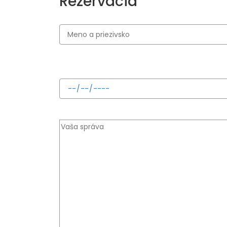
Rezervácia
Dátum vyzdvihnutia