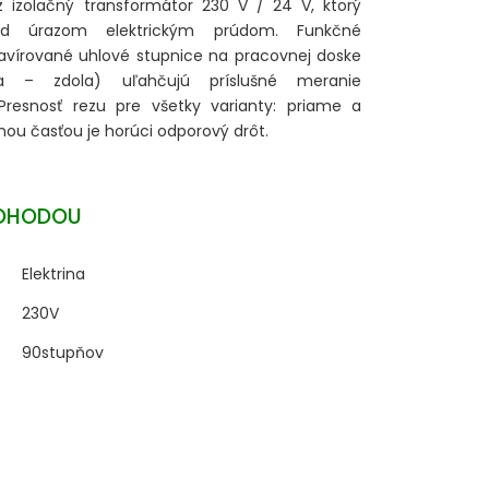
z izolačný transformátor 230 V / 24 V, ktorý
ed úrazom elektrickým prúdom. Funkčné
ravírované uhlové stupnice na pracovnej doske
 – zdola) uľahčujú príslušné meranie
 Presnosť rezu pre všetky varianty: priame a
eznou časťou je horúci odporový drôt.
OHODOU
Elektrina
230V
90stupňov