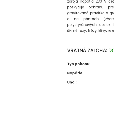
zdroja napätia 230 V ce
poskytuje ochranu pr
gravírované pravítko a g
a na pántoch (zhora
polystyrénových dosiek.
šikmé rezy, frézy, kliny; r
VRATNÁ ZÁLOHA:
D
Typ pohonu:
Napätie:
Uhol :