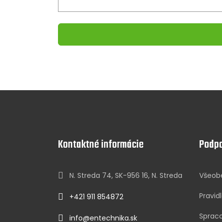
Kontaktné informácie
Podp
N. Streda 74, SK-956 16, N. Streda
Všeob
Pravid
+421 911 854872
Sprac
info@entechnika.sk