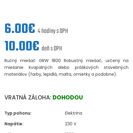
6.00
€
4 hodiny s DPH
10.00
€
deň s DPH
Ručný miešač GRW 1800 Robustný miešač, určený na
miešanie kvapalných alebo práškových stavebných
materiálov (farby, lepidlá, malta, omietky a podobne).
VRATNÁ ZÁLOHA:
DOHODOU
Typ pohonu:
Elektrina
Napätie:
230 V