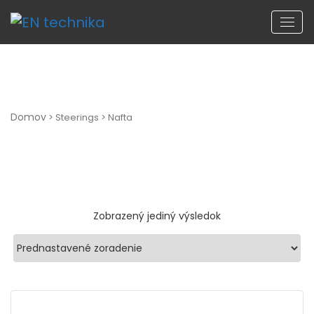
Prenosný naftový ohrievač MASTER B70 CED
Domov
> Steerings > Nafta
Zobrazený jediný výsledok