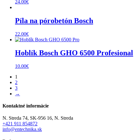
24.00
€
Píla na pórobetón Bosch
22.00
€
Hoblík Bosch GHO 6500 Profesional
10.00
€
1
2
3
→
Kontaktné informácie
N. Streda 74, SK-956 16, N. Streda
+421 911 854872
info@entechnika.sk