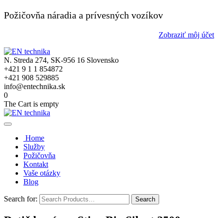
Požičovňa náradia a prívesných vozíkov
Zobraziť môj účet
N. Streda 274, SK-956 16 Slovensko
+421 9 1 1 854872
+421 908 529885
info@entechnika.sk
0
The Cart is empty
Home
Služby
Požičovňa
Kontakt
Vaše otázky
Blog
Search for: