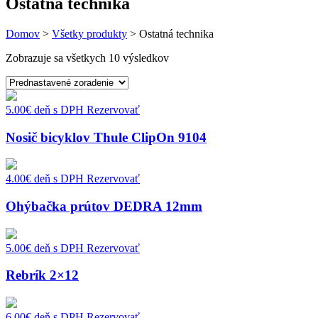
Ostatná technika
Domov
>
Všetky produkty
> Ostatná technika
Zobrazuje sa všetkych 10 výsledkov
5.00
€
deň s DPH
Rezervovať
Nosič bicyklov Thule ClipOn 9104
4.00
€
deň s DPH
Rezervovať
Ohýbačka prútov DEDRA 12mm
5.00
€
deň s DPH
Rezervovať
Rebrík 2×12
6.00
€
deň s DPH
Rezervovať