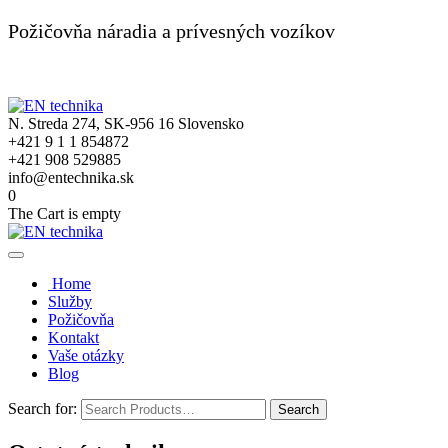
Požičovňa náradia a prívesných vozíkov
N. Streda 274, SK-956 16 Slovensko
+421 9 1 1 854872
+421 908 529885
info@entechnika.sk
0
The Cart is empty
Home
Služby
Požičovňa
Kontakt
Vaše otázky
Blog
Search for: