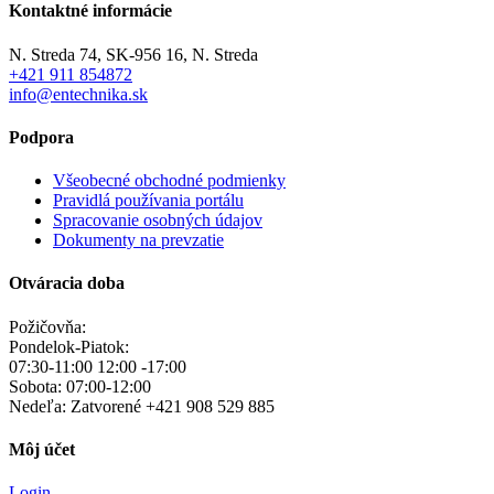
Kontaktné informácie
N. Streda 74, SK-956 16, N. Streda
+421 911 854872
info@entechnika.sk
Podpora
Všeobecné obchodné podmienky
Pravidlá používania portálu
Spracovanie osobných údajov
Dokumenty na prevzatie
Otváracia doba
Požičovňa:
Pondelok-Piatok:
07:30-11:00 12:00 -17:00
Sobota: 07:00-12:00
Nedeľa:
Zatvorené
+421 908 529 885
Môj účet
Login