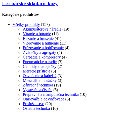
Lešenárske skladacie kozy
Kategórie produktov
Všetky produkty
(157)
Akumulátorové náradie
(19)
Vŕtanie a búranie
(11)
Rezanie a brúsenie
(41)
Vibrovanie a hutnenie
(11)
Frézovanie a hobľovanie
(4)
Zváračky a agregáty
(4)
Čerpadlá a kompresory
(4)
Pneumatické náradie
(3)
Centrály a nabíjačky
(2)
Meracie prístroje
(6)
Osvetlenie a kabeláž
(3)
Miešadlá a miešačky
(3)
Záhradná technika
(19)
Vysávače a čističe
(5)
Prepravná a manipulačná technika
(10)
Ohrievače a odvlhčovače
(6)
Príslušenstvo
(20)
Ostatná technika
(10)